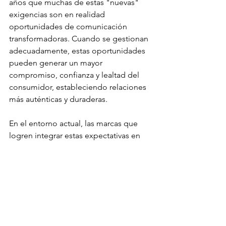
años que muchas de estas "nuevas" 
exigencias son en realidad 
oportunidades de comunicación 
transformadoras. Cuando se gestionan 
adecuadamente, estas oportunidades 
pueden generar un mayor 
compromiso, confianza y lealtad del 
consumidor, estableciendo relaciones 
más auténticas y duraderas.
En el entorno actual, las marcas que 
logren integrar estas expectativas en 
sus estrategias de patrocinio estarán 
mejor posicionadas para conectar de 
manera efectiva con las audiencias más 
jóvenes y dinámicas de nuestro tiempo.