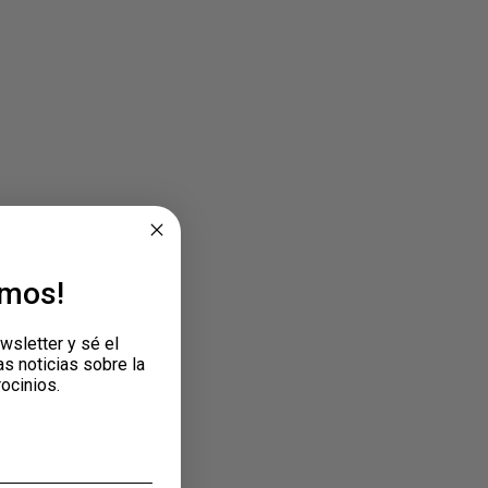
emos!
wsletter y sé el
as noticias sobre la
rocinios.