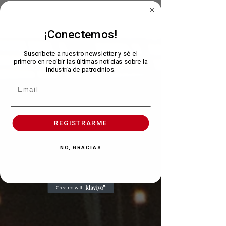
compran pertenencia. Los derechos oficiales generan
valor. La oficialidad construye asociaciones duraderas.
Son parte del evento. Los derechos de patrocinio
garantizan acceso, exclusividad y protección. La
¡Conectemos!
inversión en derechos oficiales se traduce en activos de
marca. Los patrocinadores oficiales acceden a logos,
Suscríbete a nuestro newsletter y sé el
imagen, propiedad intelectual, bases de fans, contenido
primero en recibir las últimas noticias sobre la
y experiencias exclusivas. Obtienen protección de
industria de patrocinios.
categoría, red
REGISTRARME
NO, GRACIAS