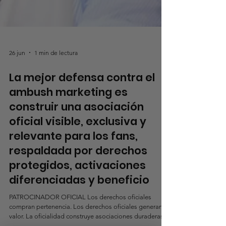
26 jun
1 min de lectura
La mejor defensa contra el
ambush marketing es
construir una asociación
oficial visible, exclusiva y
relevante para los fans,
respaldada por derechos
protegidos, activaciones
diferenciadas y beneficio
PATROCINADOR OFICIAL Los derechos oficiales