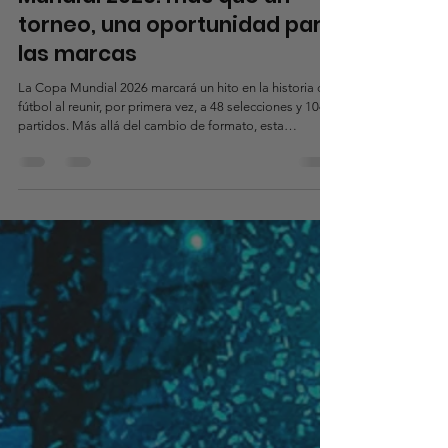
26 jun
1 min de lectura
Mundial 2026: más que un
torneo, una oportunidad para
las marcas
La Copa Mundial 2026 marcará un hito en la historia del
fútbol al reunir, por primera vez, a 48 selecciones y 104
partidos. Más allá del cambio de formato, esta
expansión representa una oportunidad sin precedentes
para marcas, patrocinadores y medios. Más partidos
significan más audiencias, más contenido y más
momentos para generar conversación y conectar con
los aficionados. Cada encuentro abrirá nuevas
posibilidades para crear experiencias relevantes y
fortalecer la presenc