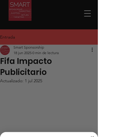
Entrada
Smart Sponsorship
18 jun 2025
0 min de lectura
Fifa Impacto
Publicitario
Actualizado:
1 jul 2025