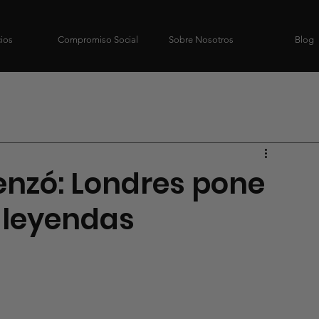
cios
Compromiso Social
Sobre Nosotros
Blog
nzó: Londres pone
 leyendas