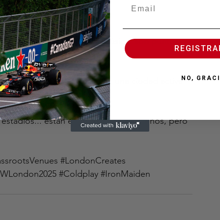
lo £11
presentan mucho más que música: 
son puntos 
REGISTR
real.
NO, GRAC
o un 
caso de éxito
 de cómo una ciudad activa 
y atrae a nuevas audiencias.
 estadios... están en escenarios pequeños, pero 
assrootsVenues
#LondonCreates
SWLondon2025
#Coldplay
#IronMaiden