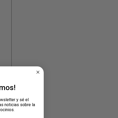
emos!
wsletter y sé el
as noticias sobre la
rocinios.