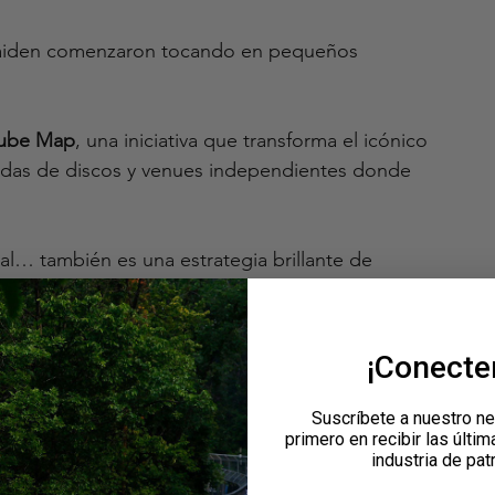
Maiden comenzaron tocando en pequeños 
Tube Map
, una iniciativa que transforma el icónico 
ndas de discos y venues independientes donde 
cal… también es una estrategia brillante de 
al.
inadores?
¡Conect
ño
Suscríbete a nuestro ne
primero en recibir las últim
industria de pat