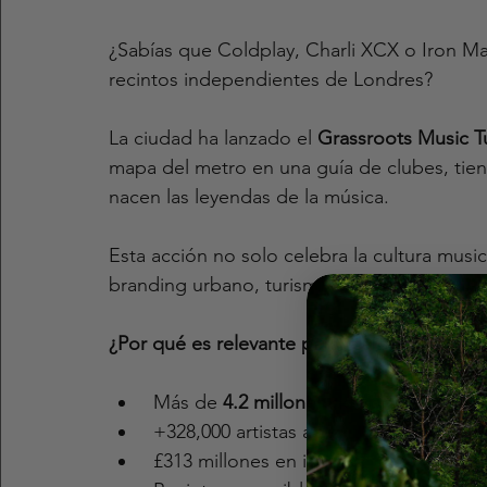
¿Sabías que Coldplay, Charli XCX o Iron 
recintos independientes de Londres?
La ciudad ha lanzado el 
Grassroots Music 
mapa del metro en una guía de clubes, tie
nacen las leyendas de la música.
Esta acción no solo celebra la cultura musi
branding urbano, turismo y patrocinio cultur
¿Por qué es relevante para marcas y patroc
 Más de 
4.2 millones de visitantes al a
 +328,000 artistas apoyados
 £313 millones en impacto económico