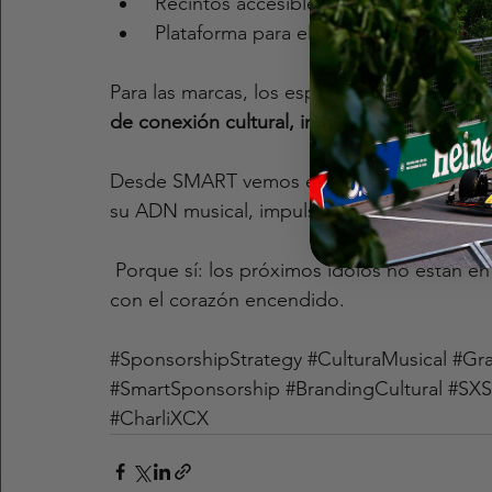
 Recintos accesibles con boletos de so
 Plataforma para el SXSW London 2025
Para las marcas, los espacios 
grassroots
 re
de conexión cultural, innovación y emoción 
Desde SMART vemos este movimiento com
su ADN musical, impulsa talento emergente 
 Porque sí: los próximos ídolos no están en
con el corazón encendido.
#SponsorshipStrategy
#CulturaMusical
#Gr
#SmartSponsorship
#BrandingCultural
#SX
#CharliXCX