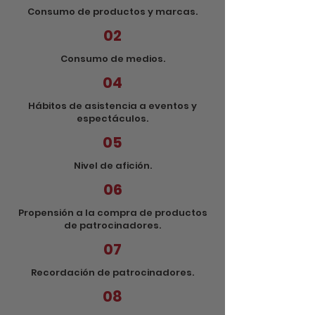
Consumo de productos y marcas.
02
Consumo de medios.
04
Hábitos de asistencia a eventos y
espectáculos.
05
Nivel de afición.
06
Propensión a la compra de productos
de patrocinadores.
07
Recordación de patrocinadores.
08