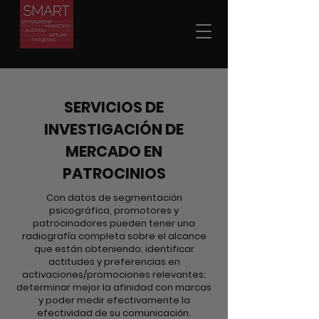
SERVICIOS DE
INVESTIGACIÓN DE
MERCADO EN
PATROCINIOS
Con datos de segmentación
psicográfica, promotores y
patrocinadores pueden tener una
radiografía completa sobre el alcance
que están obteniendo; identificar
actitudes y preferencias en
activaciones/promociones relevantes;
determinar mejor la afinidad con marcas
y poder medir efectivamente la
efectividad de su comunicación.