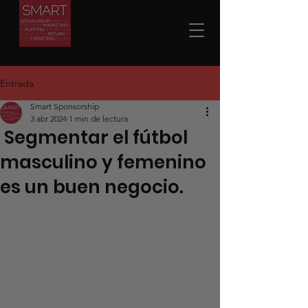
Entrada
Smart Sponsorship
3 abr 2024
1 min de lectura
Segmentar el fútbol
masculino y femenino
es un buen negocio.