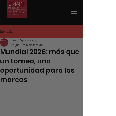
Entrada
Smart Sponsorship
26 jun
1 min de lectura
Mundial 2026: más que
un torneo, una
oportunidad para las
marcas